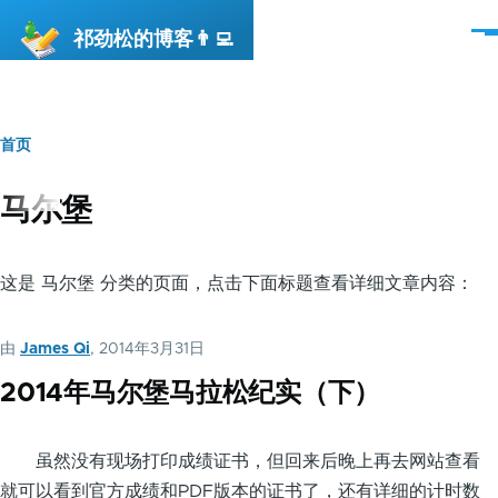
跳转到主要内容
祁劲松的博客👨‍💻
菜
单
首页
面
包
马尔堡
屑
这是 马尔堡 分类的页面，点击下面标题查看详细文章内容：
由
James Qi
, 2014年3月31日
2014年马尔堡马拉松纪实（下）
虽然没有现场打印成绩证书，但回来后晚上再去网站查看
就可以看到官方成绩和PDF版本的证书了，还有详细的计时数