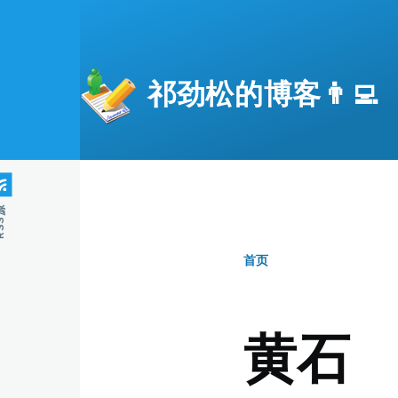
跳转到主要内容
祁劲松的博客👨‍💻
S源
首页
面
包
黄石
屑