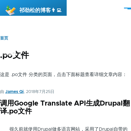
跳转到主要内容
祁劲松的博客👨‍💻
菜
单
首页
面
包
.po文件
屑
这是 .po文件 分类的页面，点击下面标题查看详细文章内容：
由
James Qi
, 2018年7月25日
调用Google Translate API生成Drupal翻
译.po文件
很久前就使用Drupal做多语言网站，采用了Drupal自带的