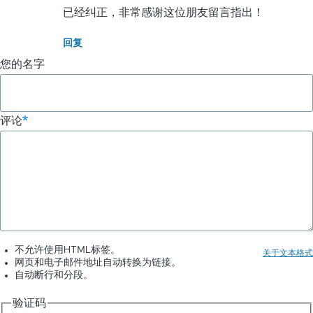
已经纠正，非常感谢这位朋友留言指出！
户
(未
回复
验
您的名字
证)
回
复
评论
中
文
版
的
连
接
做
不允许使用HTML标签。
关于文本格式
错
网页和电子邮件地址自动转换为链接。
自动断行和分段。
了
验证码