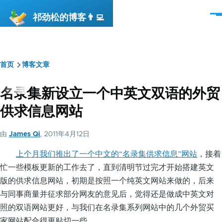
跳转到主要内容
祁劲松的博客👨‍💻
菜
单
首页
博客文章
面
包
名录集新设立一个中英文双语的外贸
屑
供求信息网站
由
James Qi
, 2011年4月12日
上个月我们推出了一个中文的“名录集供求信息”网站
，接着
忙一些模板更新的工作去了，直到清明节过完才开始搭建英文
版的供求信息网站，初期是按照一个纯英文网站来做的，后来
与同事商量并征求部分网友的意见后，觉得还是做成中英文对
照的双语网站更好，与我们在名录集系列网站中的几个外贸买
家网站配合得更贴切一些。