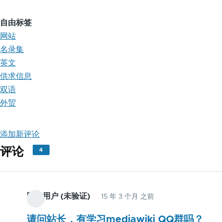
自由标签
网站
名录集
英文
供求信息
双语
外贸
添加新评论
评论
4
匿名用户 (未验证)
15 年 3 个月 之前
请问站长，有学习mediawiki QQ群吗？