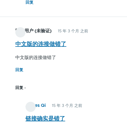
回复
请
问
站
长，
匿名用户 (未验证)
15 年 3 个月 之前
有
中文版的连接做错了
学
习
中文版的连接做错了
mediawiki
QQ
回复
群
吗？
回复
James Qi
15 年 3 个月 之前
匿
名
链接确实是错了
用