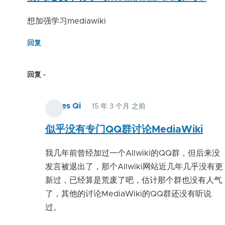
想加强学习mediawiki
回复
回复
James Qi
15 年 3 个月 之前
匿
名
似乎没有专门QQ群讨论MediaWiki
用
我几年前曾经加过一个Allwiki的QQ群，但后来没
户
发言被退出了，那个Allwiki网站近几年几乎没有更
(未
新过，已经算是荒废了吧，估计那个群也没有人气
验
了，其他的讨论MediaWiki的QQ群还没有听说
证)
过。
回
复