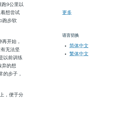
滩跑9公里以
急着想尝试
更多
do跑步软
语言切换
钟再开始，
简体中文
没有无法坚
繁体中文
是以前训练
放弃的想
常的步子，
站上，便于分