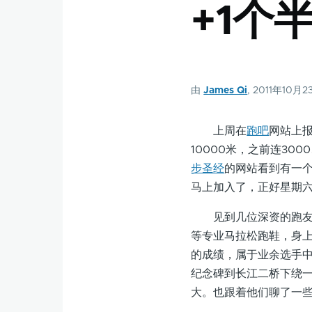
+1个
由
James Qi
, 2011年10月2
上周在
跑吧
网站上报
10000米，之前连30
步圣经
的网站看到有一
马上加入了，正好星期
见到几位深资的跑友，
等专业马拉松跑鞋，身上
的成绩，属于业余选手
纪念碑到长江二桥下绕一
大。也跟着他们聊了一