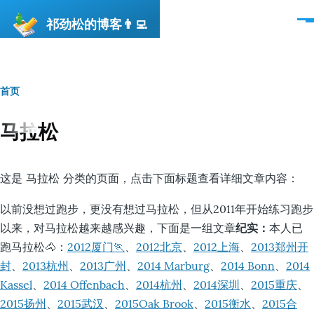
跳转到主要内容
祁劲松的博客👨‍💻
菜
单
首页
面
包
马拉松
屑
这是 马拉松 分类的页面，点击下面标题查看详细文章内容：
以前没想过跑步，更没有想过马拉松，但从2011年开始练习跑步
以来，对马拉松越来越感兴趣，下面是一组文章
纪实：
本人已
跑马拉松🐴：
2012厦门🏃
、
2012北京
、
2012上海
、
2013郑州开
封
、
2013杭州
、
2013广州
、
2014 Marburg
、
2014 Bonn
、
2014
Kassel
、
2014 Offenbach
、
2014杭州
、
2014深圳
、
2015重庆
、
2015扬州
、
2015武汉
、
2015Oak Brook
、
2015衡水
、
2015合