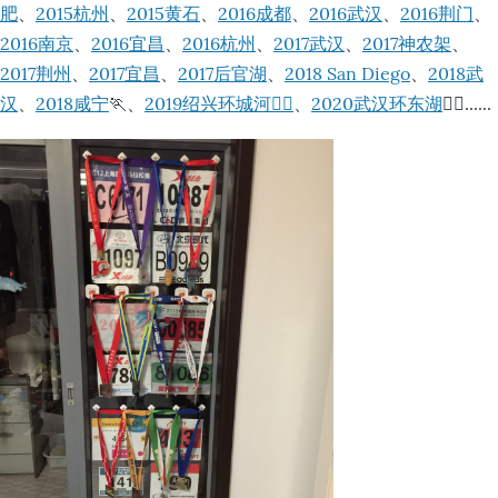
肥
、
2015杭州
、
2015黄石
、
2016成都
、
2016武汉
、
2016荆门
、
2016南京
、
2016宜昌
、
2016杭州
、
2017武汉
、
2017神农架
、
2017荆州
、
2017宜昌
、
2017后官湖
、
2018 San Diego
、
2018武
汉
、
2018咸宁
🏃、
2019绍兴环城河🚣‍♀️
、
2020武汉环东湖
🚣‍♀️......