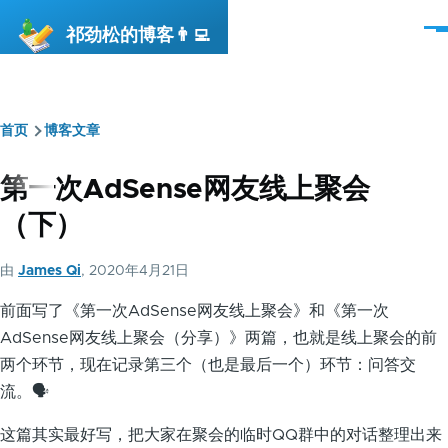
跳转到主要内容
祁劲松的博客👨‍💻
菜
单
首页
博客文章
面
包
第一次AdSense网友线上聚会
屑
（下）
由
James Qi
, 2020年4月21日
前面写了《第一次AdSense网友线上聚会》和《第一次
AdSense网友线上聚会（分享）》两篇，也就是线上聚会的前
两个环节，现在记录第三个（也是最后一个）环节：问答交
流。🗣
这篇其实最好写，把大家在聚会的临时QQ群中的对话整理出来