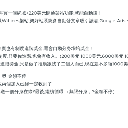
ense再買一個網域+220美元開通架站功能,就能自動賺!!
se跟Witlines架站,架好站系統會自動發文章吸引讀者,Google Ads
推廣也有制度進階奬金,還會自動分身增培奬金!!
進階制度,只要你進階,也會有收入。(200美元,1000美元,6000美元,1
元進階奬金,只是做了推廣跟找了二個人而己,現在差不多領1000
 奬 金領不停
-找兩個加入己經一定收到了
,再送一個分身在綠?最後,繼續循環,（無限分身，?金領不停）