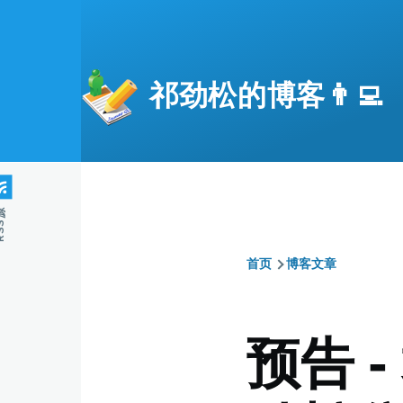
跳转到主要内容
祁劲松的博客👨‍💻
S源
首页
博客文章
面
包
预告 
屑