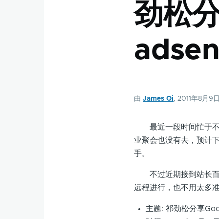
劲松分
adse
由
James Qi
, 2011年8月9
最近一段时间忙于不断
业聚会也没有去，预计下半
手。
不过近期接到站长百科的
远程进行，也不用太多
主题: 祁劲松分享Goog