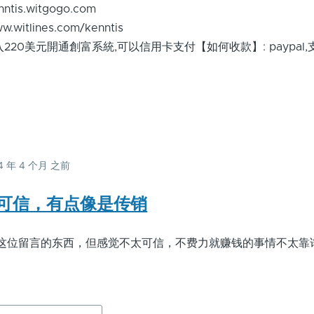
ntis.witgogo.com
witlines.com/kenntis
220美元開通創富系統,可以信用卡支付【如何收款】: paypal
14 年 4 个月 之前
kenntis
(未
可信，有点像是传销
验
证)
这位留言的东西，但感觉不太可信，不费力就赚钱的事情不太靠
回
复
Google
adsense