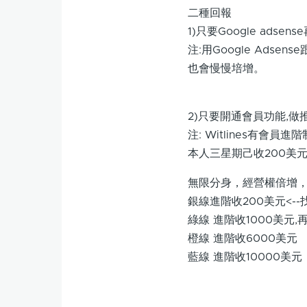
二種回報
1)只要Google ads
注:用Google Adsen
也會慢慢培增。
2)只要開通會員功能,做
注: Witlines有會員
本人三星期己收200美
無限分身，經營權倍增，
銀線進階收200美元<-
綠線 進階收1000美元
橙線 進階收6000美元
藍線 進階收10000美元