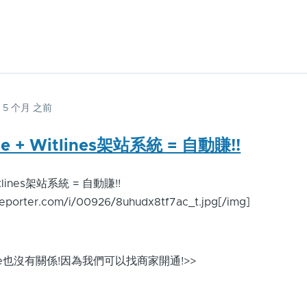
年 5 个月 之前
se + Witlines架站系統 = 自動賺!!
itlines架站系統 = 自動賺!!
geporter.com/i/00926/8uhudx8tf7ac_t.jpg[/img]
ense也沒有關係!因為我們可以找商家開通!>>