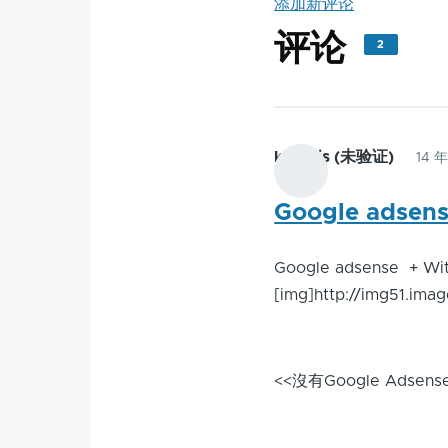
添加新评论
评论
2
kenntis (未验证)
14 
Google adsen
Google adsense + W
[img]http://img51.ima
<<沒有Google Ads