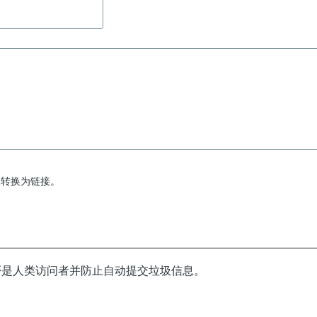
+
Witlines
架
站
系
統
=
自
動
动转换为链接。
賺!!
否是人类访问者并防止自动提交垃圾信息。