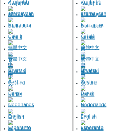
Հայերեն
Հայերեն
azərbaycan
azərbaycan
Български
Български
Català
Català
簡體中文
簡體中文
繁體中文
繁體中文
Hrvatski
Hrvatski
Čeština
Čeština
Dansk
Dansk
Nederlands
Nederlands
English
English
Esperanto
Esperanto