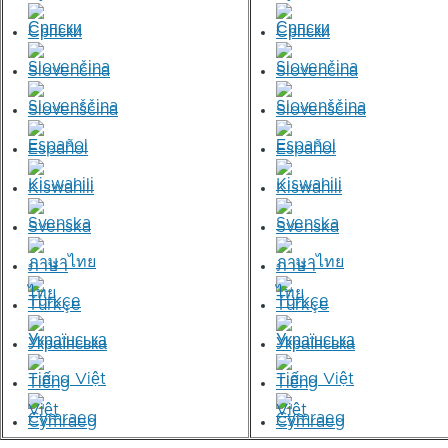
Српски
Српски
Slovenčina
Slovenčina
Slovenščina
Slovenščina
Español
Español
Kiswahili
Kiswahili
Svenska
Svenska
ภาษาไทย
ภาษาไทย
Türkçe
Türkçe
Українська
Українська
Tiếng Việt
Tiếng Việt
Cymraeg
Cymraeg