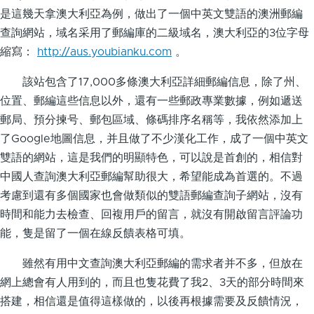
是這幾天拿澳大利亞為例，做出了一個中英文雙語的澳洲郵編
查詢網站，域名采用了郵編庫的二級域名，澳大利亞的3位字母
縮寫：
http://aus.youbianku.com
。
該站包含了17,000多條澳大利亞詳細郵編信息，除了州、
位置、郵編這些信息以外，還有一些郵政專業數據，例如遞送
郵局、預分揀号、郵包區域、條碼排序名稱等，我依然添加上
了Google地圖信息，并且做了不少漢化工作，成了一個中英文
雙語的網站，這是我們的明顯特色，可以說是首創的，相信對
中國人查詢澳大利亞郵編幫助很大，希望能成為首選的。不過
考慮到還有多個國家也會做類似的雙語郵編查詢子網站，沒有
時間和能力去檢查、回複用戶的留言，就沒有開啟留言評論功
能，隻是留了一個在線反饋表格可填。
雖然有用中文查詢澳大利亞郵編的需求者并不多，但放在
網上總會有人用到的，而且也隻花費了我2、3天的部分時間來
搭建，相信還是值得這樣做的，以後再根據需要及反饋情況，