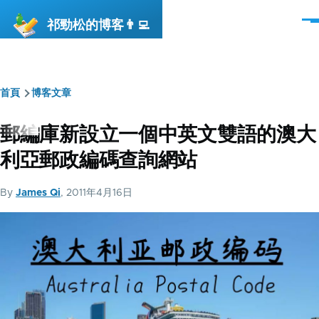
移至主內容
祁勁松的博客👨‍💻
選
單
首頁
博客文章
導
航
郵編庫新設立一個中英文雙語的澳大
連
利亞郵政編碼查詢網站
結
By
James Qi
, 2011年4月16日