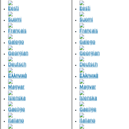
Eesti
Eesti
Suomi
Suomi
Français
Français
Galego
Galego
Georgian
Georgian
Deutsch
Deutsch
Ελληνικά
Ελληνικά
Magyar
Magyar
Íslenska
Íslenska
Gaeilge
Gaeilge
Italiano
Italiano