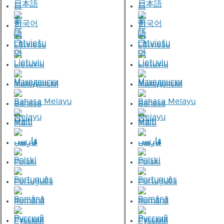
日本語
日本語
한국어
한국어
Latviešu
Latviešu
Lietuvių
Lietuvių
Македонски
Македонски
Bahasa Melayu
Bahasa Melayu
Malti
Malti
فارسی
فارسی
Polski
Polski
Português
Português
Română
Română
Русский
Русский