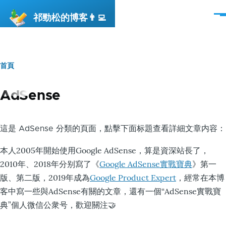
移至主內容
祁勁松的博客👨‍💻
選
單
首頁
導
航
AdSense
連
結
這是 AdSense 分類的頁面，點擊下面标題查看詳細文章内容：
本人2005年開始使用Google AdSense，算是資深站長了，
2010年、2018年分别寫了《
Google AdSense實戰寶典
》第一
版、第二版，2019年成為
Google Product Expert
，經常在本博
客中寫一些與AdSense有關的文章，還有一個“AdSense實戰寶
典”個人微信公衆号，歡迎關注🤝