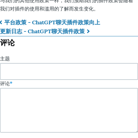
与我们的其他使用政策一样，我们预期我们的插件政策会随着
我们对插件的使用和滥用的了解而发生变化。
平台政策 - ChatGPT聊天插件政策
向上
书
更新日志 - ChatGPT聊天插件政策
籍
评论
遍
主题
历
链
评论
接：
插
件
政
策