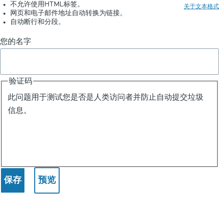
-
不允许使用HTML标签。
关于文本格式
网页和电子邮件地址自动转换为链接。
ChatGPT
自动断行和分段。
聊
您的名字
天
插
验证码
件
此问题用于测试您是否是人类访问者并防止自动提交垃圾
政
信息。
策