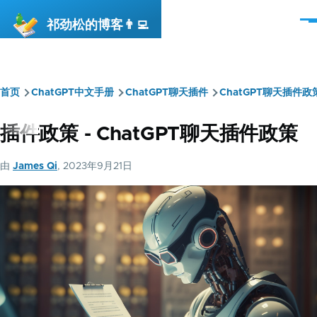
跳转到主要内容
祁劲松的博客👨‍💻
菜
单
首页
ChatGPT中文手册
ChatGPT聊天插件
ChatGPT聊天插件政
面
包
插件政策 - ChatGPT聊天插件政策
屑
由
James Qi
, 2023年9月21日