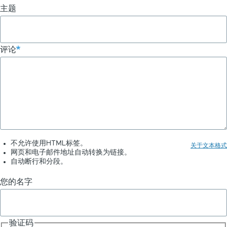
主题
历
链
评论
接：
更
新
您
的
插
不允许使用HTML标签。
关于文本格式
网页和电子邮件地址自动转换为链接。
件
自动断行和分段。
-
您的名字
ChatGPT
聊
验证码