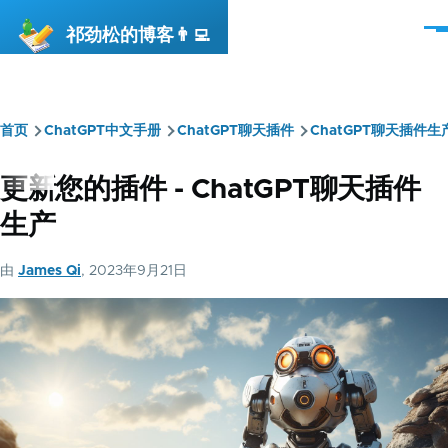
跳转到主要内容
祁劲松的博客👨‍💻
菜
单
首页
ChatGPT中文手册
ChatGPT聊天插件
ChatGPT聊天插件生
面
包
更新您的插件 - ChatGPT聊天插件
屑
生产
由
James Qi
, 2023年9月21日