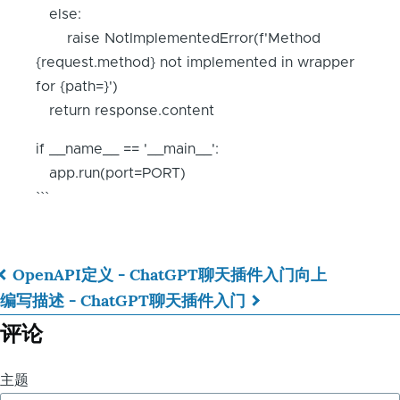
else:
raise NotImplementedError(f'Method
{request.method} not implemented in wrapper
for {path=}')
return response.content
if __name__ == '__main__':
app.run(port=PORT)
```
OpenAPI定义 - ChatGPT聊天插件入门
向上
书
编写描述 - ChatGPT聊天插件入门
籍
评论
遍
主题
历