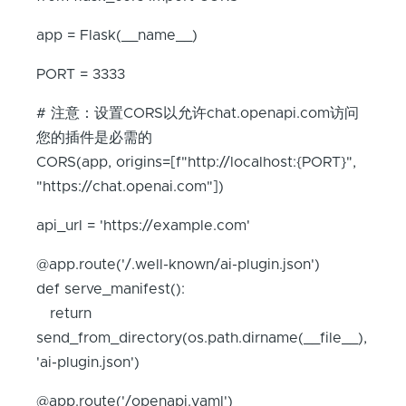
app = Flask(__name__)
PORT = 3333
# 注意：设置CORS以允许chat.openapi.com访问
您的插件是必需的
CORS(app, origins=[f"http://localhost:{PORT}",
"https://chat.openai.com"])
api_url = 'https://example.com'
@app.route('/.well-known/ai-plugin.json')
def serve_manifest():
return
send_from_directory(os.path.dirname(__file__),
'ai-plugin.json')
@app.route('/openapi.yaml')