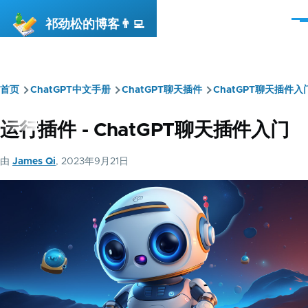
跳转到主要内容
祁劲松的博客👨‍💻
菜
单
首页
ChatGPT中文手册
ChatGPT聊天插件
ChatGPT聊天插件入
面
包
运行插件 - ChatGPT聊天插件入门
屑
由
James Qi
, 2023年9月21日