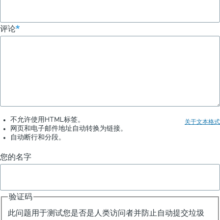
链
评论
接：
运
行
插
件
-
不允许使用HTML标签。
关于文本格式
网页和电子邮件地址自动转换为链接。
ChatGPT
自动断行和分段。
聊
您的名字
天
插
验证码
件
此问题用于测试您是否是人类访问者并防止自动提交垃圾