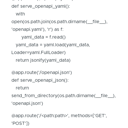
def serve_openapi_yaml():
with
open(os.path.join(os.path.dirname(__file__),
'openapi.yaml'), 'r') as f:
yaml_data = f.read()
yaml_data = yaml.load(yaml_data,
Loader=yaml.FullLoader)
return jsonify(yaml_data)
@app.route('/openapi.json')
def serve_openapi_json():
return
send_from_directory(os.path.dirname(__file__),
'openapi.json')
@app.route('/<path:path>', methods=['GET',
'POST'])