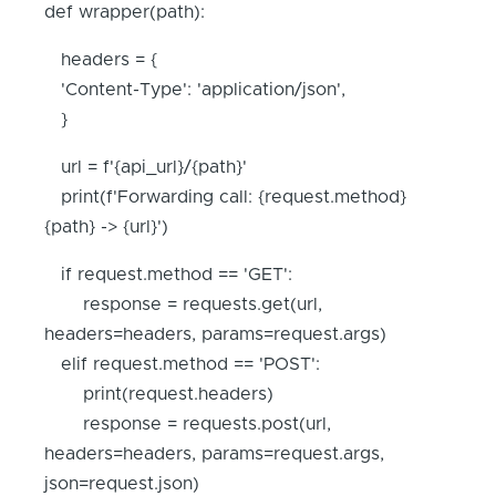
def wrapper(path):
headers = {
'Content-Type': 'application/json',
}
url = f'{api_url}/{path}'
print(f'Forwarding call: {request.method}
{path} -> {url}')
if request.method == 'GET':
response = requests.get(url,
headers=headers, params=request.args)
elif request.method == 'POST':
print(request.headers)
response = requests.post(url,
headers=headers, params=request.args,
json=request.json)