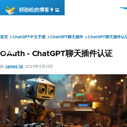
跳转到主要内容
祁劲松的博客👨‍💻
菜
单
首页
ChatGPT中文手册
ChatGPT聊天插件
ChatGPT聊天插件认
面
包
OAuth - ChatGPT聊天插件认证
屑
由
James Qi
, 2023年9月21日