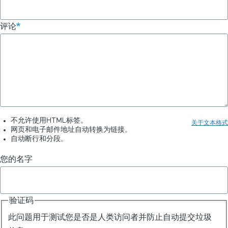
链
评论
接：
OAuth
-
ChatGPT
聊
天
不允许使用HTML标签。
关于文本格式
网页和电子邮件地址自动转换为链接。
插
自动断行和分段。
件
您的名字
认
证
验证码
此问题用于测试您是否是人类访问者并防止自动提交垃圾