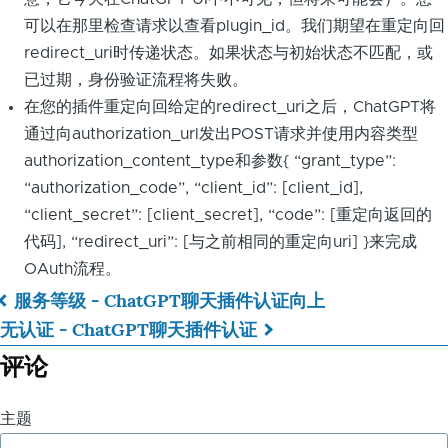
可以在那里检查请求以查看plugin_id。我们期望在重定向回
redirect_uri时传递状态。如果状态与初始状态不匹配，或
已过期，身份验证流程将失败。
在您的插件重定向回给定的redirect_uri之后，ChatGPT将
通过向authorization_url发出POST请求并使用内容类型
authorization_content_type和参数{ “grant_type”:
“authorization_code”, “client_id”: [client_id],
“client_secret”: [client_secret], “code”: [重定向返回的
代码], “redirect_uri”: [与之前相同的重定向uri] }来完成
OAuth流程。
服务等级 - ChatGPT聊天插件认证
向上
书
无认证 - ChatGPT聊天插件认证
籍
评论
遍
主题
历