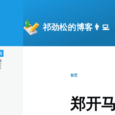
跳转到主要内容
祁劲松的博客👨‍💻
S源
首页
面
包
郑开
屑