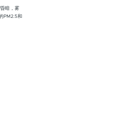
其昏暗，雾
PM2.5和