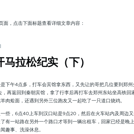
的页面，点击下面标题查看详细文章内容：
日
郑开马拉松纪实（下）
下午4点多，打车会宾馆拿东西，又先让的哥把几位要到郑州
去，再返回到秦朝宾馆，拿了行李后再打车去郑州东站坐高铁回
碗羊肉烩面，还遇到另外三位跑友又一起吃了一只道口烧鸡。
些，6点40上车到汉口站是9点20，然后在火车站内及周边又
了有一站路在另外一个路口才等到一辆出租车，回家已经是晚上
趣闻趣事、洗澡休息。