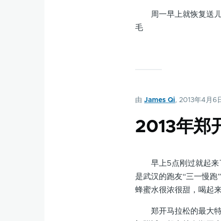
周一早上就恢复送儿子
毛
由
James Qi
, 2013年4月6
2013年
早上5点刚过就起来了
是武汉的跑友“三一慢跑
蜂蜜水很浓很甜，喝起
郑开马拉松的最大特点是