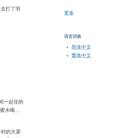
去打了羽
更多
语言切换
简体中文
繁体中文
间一起住的
蜂蜜水喝，
开封的大梁