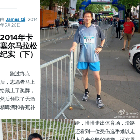
由
James Qi
, 2014
年5月26日
2014年卡
塞尔马拉松
纪实（下）
跑过终点
后，志愿者马上
给戴上了奖牌，
然后领取了无酒
精啤酒和香蕉补
给，慢慢走出体育场，沿路
还看到一位受伤选手难以走