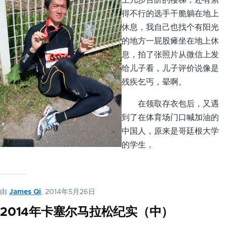
上几步台阶的楼梯，还有累
得不行的选手干脆躺在地上
休息，我自己也找个有阳光
的地方一屁股瘫坐在地上休
息，拍了张照片从微信上发
给儿子看，儿子评价说像是
残疾乞丐，晕啊。
在领取存衣包后，又遇
到了在体育场门口喊加油的
中国人，原来是哥廷根大学
的学生，
由
James Qi
, 2014年5月26日
2014年卡塞尔马拉松纪实（中）