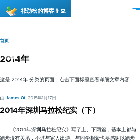
跳转到主要内容
祁劲松的博客👨‍💻
菜
单
首页
面
包
2014年
屑
这是 2014年 分类的页面，点击下面标题查看详细文章内容：
由
James Qi
, 2015年1月17日
2014年深圳马拉松纪实（下）
《2014年深圳马拉松纪实》写了上、下两篇，基本上都与
跑步没有关系，不过与家人出游、与同学相聚也要感谢以跑步