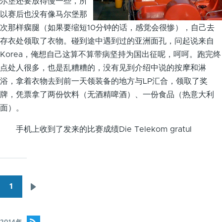
尔堡还要放得慢一些，所
以赛后也没有像马尔堡那
次那样瘸腿（如果要缩短10分钟的话，感觉会很惨），自己去
存衣处领取了衣物。碰到途中遇到过的亚洲面孔，问起说来自
Korea，俺想自己这算不算带病坚持为国出征呢，呵呵。跑完终
点处人很多，也是乱糟糟的，没有见到介绍中说的按摩和淋
浴，拿着衣物去到前一天领装备的地方与LP汇合，领取了奖
牌，凭票拿了两份饮料（无酒精啤酒）、一份食品（热意大利
面）。
手机上收到了发来的比赛成绩
Die Telekom gratul
1
下
分
一
页
页